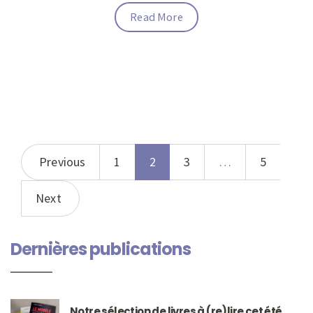
Read More
Previous
1
2
3
…
5
Next
Dernières publications
Notre sélection de livres à (re)lire cet été…